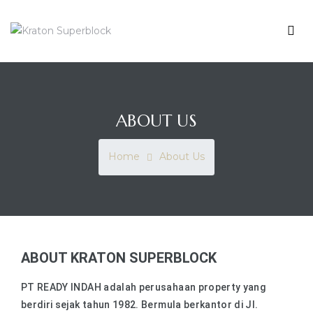
KRATON
SUPERBLOCK
Me
Enrich
Your
Living
ABOUT US
Home
About Us
ahan
ABOUT KRATON SUPERBLOCK
PT READY INDAH adalah perusahaan property yang
berdiri sejak tahun 1982. Bermula berkantor di Jl.