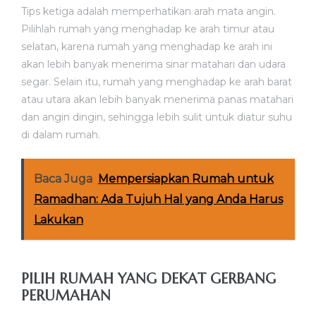
Tips ketiga adalah memperhatikan arah mata angin.
Pilihlah rumah yang menghadap ke arah timur atau
selatan, karena rumah yang menghadap ke arah ini
akan lebih banyak menerima sinar matahari dan udara
segar. Selain itu, rumah yang menghadap ke arah barat
atau utara akan lebih banyak menerima panas matahari
dan angin dingin, sehingga lebih sulit untuk diatur suhu
di dalam rumah.
Baca Juga
Mempersiapkan Rumah untuk
Ramadhan: Ada Tujuh Hal yang Anda Harus
Lakukan
PILIH RUMAH YANG DEKAT GERBANG
PERUMAHAN