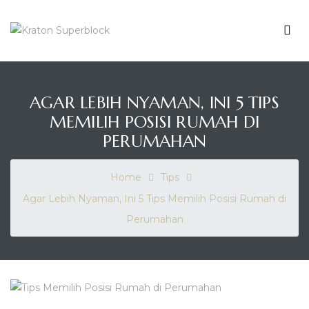
KRATON
SUPERBLOCK
Me
Enrich
Your
Living
AGAR LEBIH NYAMAN, INI 5 TIPS
MEMILIH POSISI RUMAH DI
PERUMAHAN
Home
Tips
Agar Lebih Nyaman, Ini 5 Tips Memilih Posisi Rumah di
Perumahan
ahan