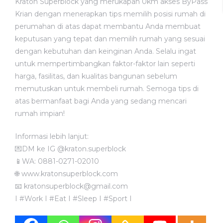
Kraton Superblock
yang merukapan 0km akses ByPass
Krian dengan menerapkan tips memilih posisi rumah di
perumahan di atas dapat membantu Anda membuat
keputusan yang tepat dan memilih rumah yang sesuai
dengan kebutuhan dan keinginan Anda. Selalu ingat
untuk mempertimbangkan faktor-faktor lain seperti
harga, fasilitas, dan kualitas bangunan sebelum
memutuskan untuk membeli rumah. Semoga tips di
atas bermanfaat bagi Anda yang sedang mencari
rumah impian!
Informasi lebih lanjut:
💌DM ke IG @kraton.superblock
📱WA:
0881-0271-02010
🌐 www.kratonsuperblock.com
📧 kratonsuperblock@gmail.com
I #Work I #Eat I #Sleep I #Sport I