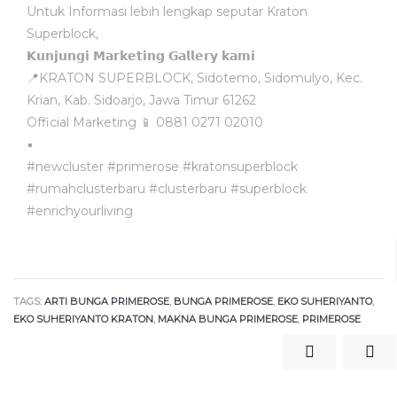
Untuk Informasi lebih lengkap seputar Kraton
Superblock,
𝗞𝘂𝗻𝗷𝘂𝗻𝗴𝗶 𝗠𝗮𝗿𝗸𝗲𝘁𝗶𝗻𝗴 𝗚𝗮𝗹𝗹𝗲𝗿𝘆 𝗸𝗮𝗺𝗶
📍KRATON SUPERBLOCK, Sidotemo, Sidomulyo, Kec.
Krian, Kab. Sidoarjo, Jawa Timur 61262
Official Marketing 📱
0881 0271 02010
▪️
#newcluster #primerose #kratonsuperblock
#rumahclusterbaru #clusterbaru #superblock
#enrichyourliving
TAGS:
ARTI BUNGA PRIMEROSE
,
BUNGA PRIMEROSE
,
EKO SUHERIYANTO
,
EKO SUHERIYANTO KRATON
,
MAKNA BUNGA PRIMEROSE
,
PRIMEROSE