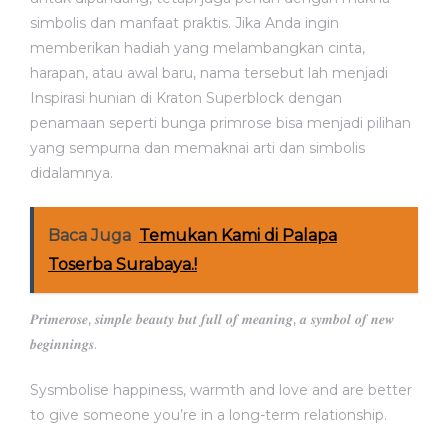
simbolis dan manfaat praktis. Jika Anda ingin
memberikan hadiah yang melambangkan cinta,
harapan, atau awal baru, nama tersebut lah menjadi
Inspirasi hunian di
Kraton Superblock
dengan
penamaan seperti bunga primrose bisa menjadi pilihan
yang sempurna dan memaknai arti dan simbolis
didalamnya.
Baca Juga
Temukan Kami di Palapa
Toserba Surabaya.!
𝑷𝒓𝒊𝒎𝒆𝒓𝒐𝒔𝒆, 𝒔𝒊𝒎𝒑𝒍𝒆 𝒃𝒆𝒂𝒖𝒕𝒚 𝒃𝒖𝒕 𝒇𝒖𝒍𝒍 𝒐𝒇 𝒎𝒆𝒂𝒏𝒊𝒏𝒈, 𝒂 𝒔𝒚𝒎𝒃𝒐𝒍 𝒐𝒇 𝒏𝒆𝒘
𝒃𝒆𝒈𝒊𝒏𝒏𝒊𝒏𝒈𝒔.
Sysmbolise happiness, warmth and love and are better
to give someone you’re in a long-term relationship.