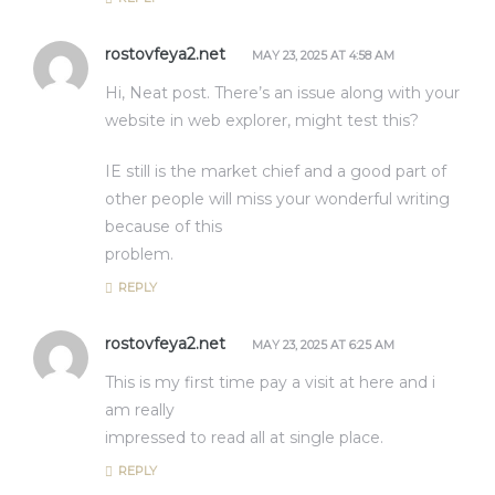
rostovfeya2.net
MAY 23, 2025 AT 4:58 AM
Hi, Neat post. There’s an issue along with your
website in web explorer, might test this?
IE still is the market chief and a good part of
other people will miss your wonderful writing
because of this
problem.
REPLY
rostovfeya2.net
MAY 23, 2025 AT 6:25 AM
This is my first time pay a visit at here and i
am really
impressed to read all at single place.
REPLY