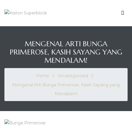
KRATON
SUPERBLOCK
Me
Enrich
Your
Living
MENGENAL ARTI BUNGA
PRIMEROSE, KASIH SAYANG YANG
MENDALAM!
Home
Uncategorized
Mengenal Arti Bunga Primerose, Kasih Sayang yang
Mendalam!
ahan