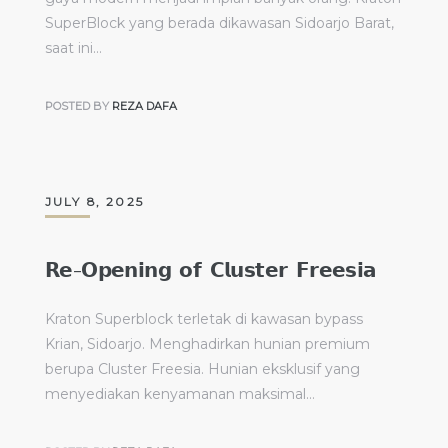
SuperBlock yang berada dikawasan Sidoarjo Barat,
saat ini…
POSTED BY
REZA DAFA
JULY 8, 2025
𝗥𝗲-𝗢𝗽𝗲𝗻𝗶𝗻𝗴 𝗼𝗳 𝗖𝗹𝘂𝘀𝘁𝗲𝗿 𝗙𝗿𝗲𝗲𝘀𝗶𝗮
Kraton Superblock terletak di kawasan bypass
Krian, Sidoarjo. Menghadirkan hunian premium
berupa Cluster Freesia. Hunian eksklusif yang
menyediakan kenyamanan maksimal…