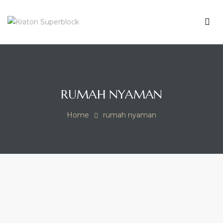
KRATON
SUPERBLOCK
Me
Enrich
Your
Living
RUMAH NYAMAN
Home
rumah nyaman
ahan
TAG:
RUMAH
NYAMAN